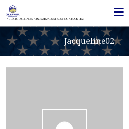
Saltar
al
contenido
INGLÉS DE EXCELENCIA PERSONALIZADO DE ACUERDO A TUS METAS
Jacqueline02