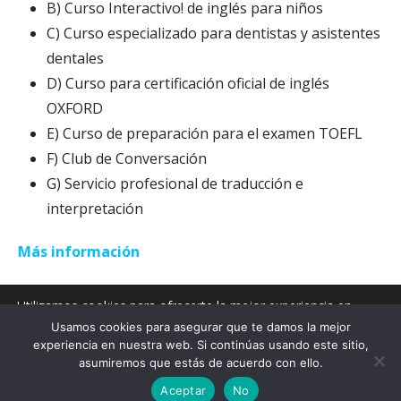
B) Curso Interactivo! de inglés para niños
C) Curso especializado para dentistas y asistentes
dentales
D) Curso para certificación oficial de inglés
OXFORD
E) Curso de preparación para el examen TOEFL
F) Club de Conversación
G) Servicio profesional de traducción e
interpretación
Más información
Utilizamos cookies para ofrecerte la mejor experiencia en
nuestra web.
Usamos cookies para asegurar que te damos la mejor
Política de privacidad y cookies
Puedes aprender más sobre qué cookies utilizamos o
experiencia en nuestra web. Si continúas usando este sitio,
desactivarlas en los
ajustes
.
asumiremos que estás de acuerdo con ello.
Copyright © 2026 — Ascension WordPress theme by
Aceptar
Rechazar
Aceptar
No